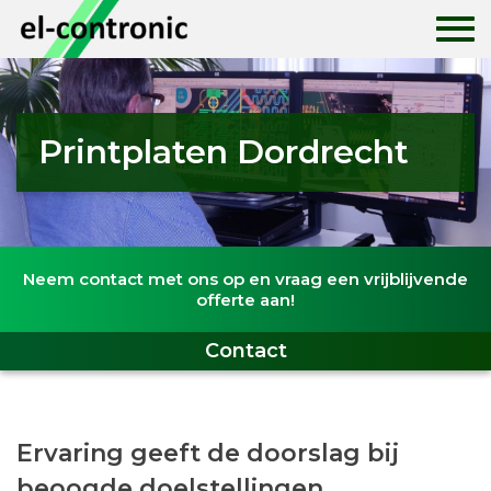
Home
Printplaten Dordrecht
Historie
Print ontwerpen
Neem contact met ons op en vraag een vrijblijvende
Printplaten
offerte aan!
Print assemblage
Contact
Nieuws
Ervaring geeft de doorslag bij
Contact
beoogde doelstellingen