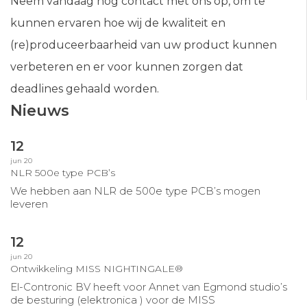
Neem vandaag nog contact met ons op, om te
kunnen ervaren hoe wij de kwaliteit en
(re)produceerbaarheid van uw product kunnen
verbeteren en er voor kunnen zorgen dat
deadlines gehaald worden.
Nieuws
12
jun 20
NLR 500e type PCB’s
We hebben aan NLR de 500e type PCB’s mogen
leveren
12
jun 20
Ontwikkeling MISS NIGHTINGALE®
El-Contronic BV heeft voor Annet van Egmond studio’s
de besturing (elektronica ) voor de MISS