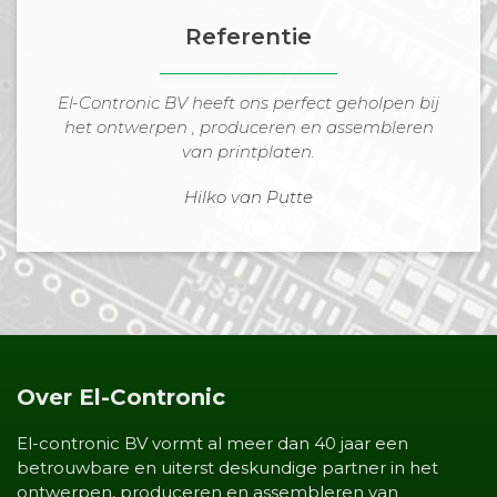
Referentie
El-Contronic BV heeft ons perfect geholpen bij
het ontwerpen , produceren en assembleren
van printplaten.
Hilko van Putte
Over El-Contronic
El-contronic BV vormt al meer dan 40 jaar een
betrouwbare en uiterst deskundige partner in het
ontwerpen, produceren en assembleren van