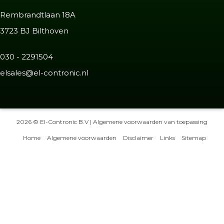
Rembrandtlaan 18A
3723 BJ Bilthoven
030 - 2291504
elsales@el-contronic.nl
2026 © El-Contronic B.V | Algemene voorwaarden van toepassing
Home
Algemene voorwaarden
Disclaimer
Links
Sitemap