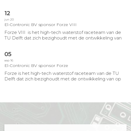
NIGHTINGALE® mogen ontwikkelden. Het is
uiteindelijk een microprocessor gestuurde schakeling
…
12
jun 20
El-Contronic BV sponsor Forze VIII
Forze VIII is het high-tech waterstof raceteam van de
TU Delft dat zich bezighoudt met de ontwikkeling van
op waterstof aangedreven raceauto’s. Door deze
techniek
…
05
sep 16
El-Contronic BV sponsor Forze
Forze is het high-tech waterstof raceteam van de TU
Delft dat zich bezighoudt met de ontwikkeling van op
waterstof aangedreven raceauto’s. Door deze techniek
te
…