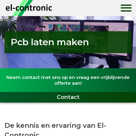
Home
Pcb laten maken
Historie
Print ontwerpen
Neem contact met ons op en vraag een vrijblijvende
Printplaten
offerte aan!
Print assemblage
Contact
Nieuws
De kennis en ervaring van El-
Contact
Contronic