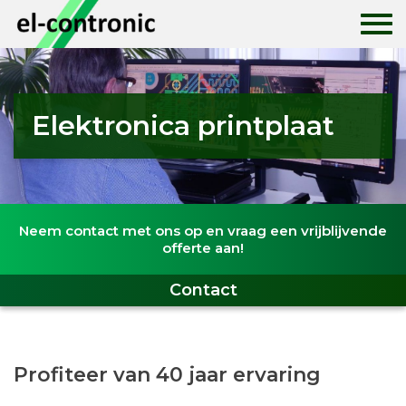
Home
Elektronica printplaat
Historie
Print ontwerpen
Neem contact met ons op en vraag een vrijblijvende
Printplaten
offerte aan!
Print assemblage
Contact
Nieuws
Profiteer van 40 jaar ervaring
Contact